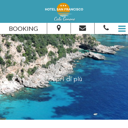
BOOKING
Dal:
Al:
scopri di più
Adulti:
Bambini:
Verifica disponibilità
Richiedi preventivo