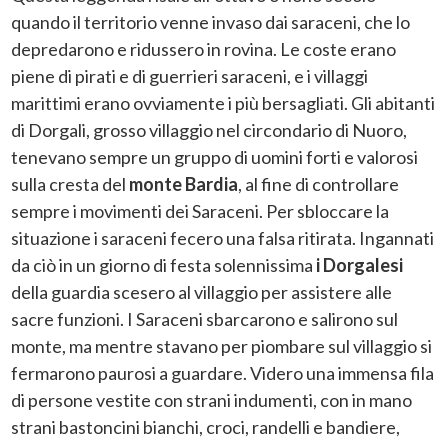
quando il territorio venne invaso dai saraceni, che lo
depredarono e ridussero in rovina. Le coste erano
piene di pirati e di guerrieri saraceni, e i villaggi
marittimi erano ovviamente i più bersagliati. Gli abitanti
di Dorgali, grosso villaggio nel circondario di Nuoro,
tenevano sempre un gruppo di uomini forti e valorosi
sulla cresta del
monte Bardia
, al fine di controllare
sempre i movimenti dei Saraceni. Per sbloccare la
situazione i saraceni fecero una falsa ritirata. Ingannati
da ciò in un giorno di festa solennissima
i Dorgalesi
della guardia scesero al villaggio per assistere alle
sacre funzioni. I Saraceni sbarcarono e salirono sul
monte, ma mentre stavano per piombare sul villaggio si
fermarono paurosi a guardare. Videro una immensa fila
di persone vestite con strani indumenti, con in mano
strani bastoncini bianchi, croci, randelli e bandiere,