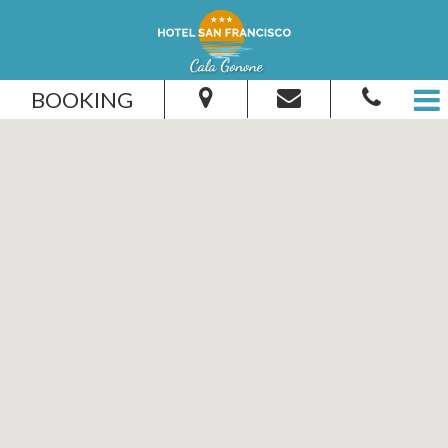
BOOKING
Dal:
Al:
Adulti:
Bambini:
Verifica disponibilità
Richiedi preventivo