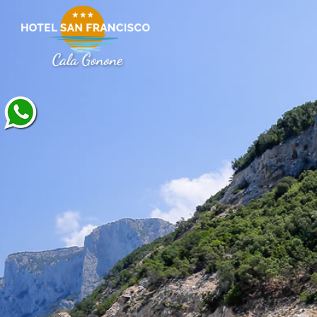
V
Dal:
Al: