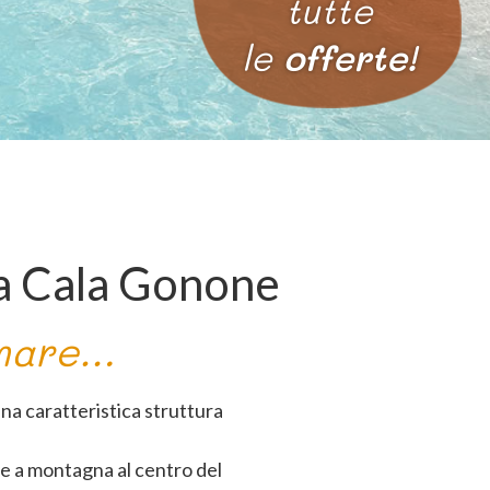
tutte
le
offerte!
 a Cala Gonone
omare…
una caratteristica struttura
e a montagna al centro del