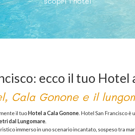
scopri l’hotel
ncisco: ecco il tuo Hotel
el, Cala Gonone e il lung
lmente il tuo
Hotel a Cala Gonone
. Hotel San Francisco è 
metri dal Lungomare
.
istico immerso in uno scenario incantato, sospeso tra mar