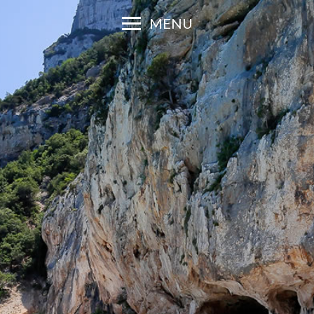
MENU
erifica Disponibili
Adulti:
Bambini:
Verifica di
Richiedi p