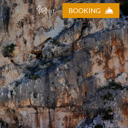
BOOKING
IT
tà
sponibilità
reventivo